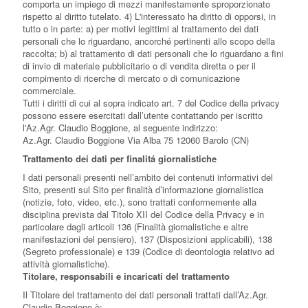
comporta un impiego di mezzi manifestamente sproporzionato
rispetto al diritto tutelato. 4) L'interessato ha diritto di opporsi, in
tutto o in parte: a) per motivi legittimi al trattamento dei dati
personali che lo riguardano, ancorché pertinenti allo scopo della
raccolta; b) al trattamento di dati personali che lo riguardano a fini
di invio di materiale pubblicitario o di vendita diretta o per il
compimento di ricerche di mercato o di comunicazione
commerciale.
Tutti i diritti di cui al sopra indicato art. 7 del Codice della privacy
possono essere esercitati dall’utente contattando per iscritto
l'Az.Agr. Claudio Boggione, al seguente indirizzo:
Az.Agr. Claudio Boggione Via Alba 75 12060 Barolo (CN)
Trattamento dei dati per finalitá giornalistiche
I dati personali presenti nell’ambito dei contenuti informativi del
Sito, presenti sul Sito per finalità d’informazione giornalistica
(notizie, foto, video, etc.), sono trattati conformemente alla
disciplina prevista dal Titolo XII del Codice della Privacy e in
particolare dagli articoli 136 (Finalità giornalistiche e altre
manifestazioni del pensiero), 137 (Disposizioni applicabili), 138
(Segreto professionale) e 139 (Codice di deontologia relativo ad
attività giornalistiche).
Titolare, responsabili e incaricati del trattamento
Il Titolare del trattamento dei dati personali trattati dall’Az.Agr.
Claudio Boggione è: