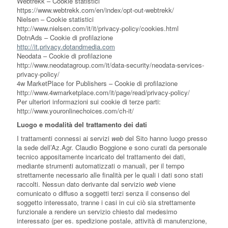
Webtrekk – Cookie statistici
https://www.webtrekk.com/en/index/opt-out-webtrekk/
Nielsen – Cookie statistici
http://www.nielsen.com/it/it/privacy-policy/cookies.html
DotnAds – Cookie di profilazione
http://it.privacy.dotandmedia.com
Neodata – Cookie di profilazione
http://www.neodatagroup.com/it/data-security/neodata-services-
privacy-policy/
4w MarketPlace for Publishers – Cookie di profilazione
http://www.4wmarketplace.com/it/page/read/privacy-policy/
Per ulteriori informazioni sui cookie di terze parti:
http://www.youronlinechoices.com/ch-it/
Luogo e modalità del trattamento dei dati
I trattamenti connessi ai servizi
web
del Sito hanno luogo presso
la sede dell’Az.Agr. Claudio Boggione e sono curati da personale
tecnico appositamente incaricato del trattamento dei dati,
mediante strumenti automatizzati o manuali, per il tempo
strettamente necessario alle finalità per le quali i dati sono stati
raccolti. Nessun dato derivante dal servizio
web
viene
comunicato o diffuso a soggetti terzi senza il consenso del
soggetto interessato, tranne i casi in cui ciò sia strettamente
funzionale a rendere un servizio chiesto dal medesimo
interessato (per es. spedizione postale, attività di manutenzione,