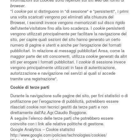
browser
.
"I
cookie
poi si distinguono in "di sessione" e "persistenti", i primi
una volta scaricati vengono poi eliminati alla chiusura del
Browser, i secondi invece vengono memorizzati sul disco rigido
dell'utente/visitatore fino alla loro scadenza. I
cookie
persistenti
vengono utilizzati principalmente per facilitare la navigazione del
sito, per capire quali sezioni del sito hanno generato un certo
numero di pagine e utenti e anche per l'erogazione dei formati
pubblicitari. In relazione ai messaggi pubblicitari Ansa, come la
maggior parte dei siti concorrenti, utilizza
cookie
generati da altri
siti per erogare i formati pubblicitari. I
cookie
di sessione invece
vengono principalmente utilizzati in fase di autenticazione,
autorizzazione e navigazione nei servizi ai quali si accede
tramite una registrazione".
Cookie di terze parti
Durante la navigazione sulle pagine dei sito, per fini statistici o di
profilazione per l’erogazione di pubblicità, potrebbero essere
rilasciati cookie non tecnici gestiti da terze parti e non
direttamente dall'Az.Agr.Claudio Boggione.
A seguire l’elenco delle terze parti che potrebbero essere
coinvolte con i link alle relative politiche di gestione.
Google Analytics – Cookie statistici
http://www.google.com/policies/technologies/cookies/