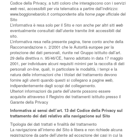
Codice della Privacy, a tutti coloro che interagiscono con i servizi
web
resi, accessibili per via telematica a partire dall’indirizzo:
www.boggionebarolo.it corrispondente alla
home page
ufficiale del
Sito
L’informativa è resa solo per il Sito e non anche per altri siti
web
eventualmente consultati dall’utente tramite
link
accessibili dal
sito.
L’informativa resa nella presente pagina, tiene conto anche della
Raccomandazione n. 2/2001 che le Autorità europee per la
protezione dei dati personali, riunite nel Gruppo istituito dall’art.
29 della direttiva n. 95/46/CE, hanno adottato in data 17 maggio
2001, per individuare alcuni requisiti minimi per la raccolta di dati
personali
on-line
, quali, in particolare le modalità, i tempi e la
natura delle informazioni che i titolari del trattamento devono
fornire agli utenti quando questi si collegano a pagine
web
,
indipendentemente dagli scopi del collegamento.
Ulteriori informazioni da parte dell’utente possono essere
acquisite attraverso il Registro dei trattamenti istituito presso il
Garante della Privacy
Informativa ai sensi dell’art. 13 del Codice della Privacy sul
trattamento dei dati relativo alla navigazione sul Sito
Tipologia dei dati trattati e finalità del trattamento
La navigazione all’interno del Sito è libera e non richiede alcuna
registrazione da parte dell’utente ad eccezione dei casi in cui la