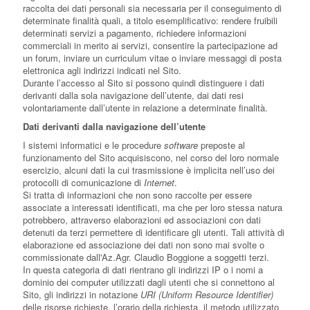
raccolta dei dati personali sia necessaria per il conseguimento di
determinate finalità quali, a titolo esemplificativo: rendere fruibili
determinati servizi a pagamento, richiedere informazioni
commerciali in merito ai servizi, consentire la partecipazione ad
un forum, inviare un curriculum vitae o inviare messaggi di posta
elettronica agli indirizzi indicati nel Sito.
Durante l’accesso al Sito si possono quindi distinguere i dati
derivanti dalla sola navigazione dell’utente, dai dati resi
volontariamente dall’utente in relazione a determinate finalità.
Dati derivanti dalla navigazione dell’utente
I sistemi informatici e le procedure
software
preposte al
funzionamento del Sito acquisiscono, nel corso del loro normale
esercizio, alcuni dati la cui trasmissione è implicita nell’uso dei
protocolli di comunicazione di
Internet
.
Si tratta di informazioni che non sono raccolte per essere
associate a interessati identificati, ma che per loro stessa natura
potrebbero, attraverso elaborazioni ed associazioni con dati
detenuti da terzi permettere di identificare gli utenti. Tali attività di
elaborazione ed associazione dei dati non sono mai svolte o
commissionate dall'Az.Agr. Claudio Boggione a soggetti terzi.
In questa categoria di dati rientrano gli indirizzi IP o i nomi a
dominio dei computer utilizzati dagli utenti che si connettono al
Sito, gli indirizzi in notazione
URI (Uniform Resource Identifier)
delle risorse richieste, l’orario della richiesta, il metodo utilizzato