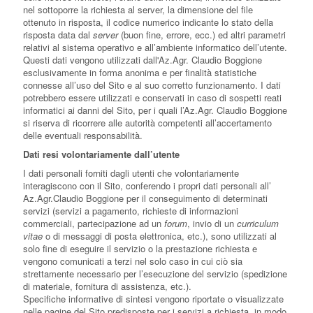
nel sottoporre la richiesta al server, la dimensione del file
ottenuto in risposta, il codice numerico indicante lo stato della
risposta data dal
server
(buon fine, errore, ecc.) ed altri parametri
relativi al sistema operativo e all’ambiente informatico dell’utente.
Questi dati vengono utilizzati dall'Az.Agr. Claudio Boggione
esclusivamente in forma anonima e per finalità statistiche
connesse all’uso del Sito e al suo corretto funzionamento. I dati
potrebbero essere utilizzati e conservati in caso di sospetti reati
informatici ai danni del Sito, per i quali l’Az.Agr. Claudio Boggione
si riserva di ricorrere alle autorità competenti all’accertamento
delle eventuali responsabilità.
Dati resi volontariamente dall’utente
I dati personali forniti dagli utenti che volontariamente
interagiscono con il Sito, conferendo i propri dati personali all’
Az.Agr.Claudio Boggione per il conseguimento di determinati
servizi (servizi a pagamento, richieste di informazioni
commerciali, partecipazione ad un
forum
, invio di un
curriculum
vitae
o di messaggi di posta elettronica, etc.), sono utilizzati al
solo fine di eseguire il servizio o la prestazione richiesta e
vengono comunicati a terzi nel solo caso in cui ciò sia
strettamente necessario per l’esecuzione del servizio (spedizione
di materiale, fornitura di assistenza, etc.).
Specifiche informative di sintesi vengono riportate o visualizzate
nelle pagine del Sito predisposte per i servizi a richiesta, in modo