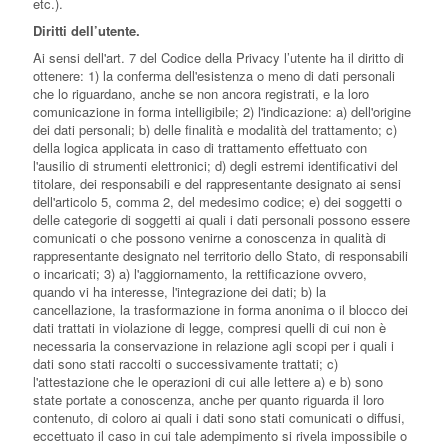
etc.).
Diritti dell’utente.
Ai sensi dell'art. 7 del Codice della Privacy l’utente ha il diritto di
ottenere: 1) la conferma dell'esistenza o meno di dati personali
che lo riguardano, anche se non ancora registrati, e la loro
comunicazione in forma intelligibile; 2) l'indicazione: a) dell'origine
dei dati personali; b) delle finalità e modalità del trattamento; c)
della logica applicata in caso di trattamento effettuato con
l'ausilio di strumenti elettronici; d) degli estremi identificativi del
titolare, dei responsabili e del rappresentante designato ai sensi
dell'articolo 5, comma 2, del medesimo codice; e) dei soggetti o
delle categorie di soggetti ai quali i dati personali possono essere
comunicati o che possono venirne a conoscenza in qualità di
rappresentante designato nel territorio dello Stato, di responsabili
o incaricati; 3) a) l'aggiornamento, la rettificazione ovvero,
quando vi ha interesse, l'integrazione dei dati; b) la
cancellazione, la trasformazione in forma anonima o il blocco dei
dati trattati in violazione di legge, compresi quelli di cui non è
necessaria la conservazione in relazione agli scopi per i quali i
dati sono stati raccolti o successivamente trattati; c)
l'attestazione che le operazioni di cui alle lettere a) e b) sono
state portate a conoscenza, anche per quanto riguarda il loro
contenuto, di coloro ai quali i dati sono stati comunicati o diffusi,
eccettuato il caso in cui tale adempimento si rivela impossibile o