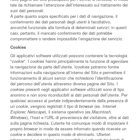
tale da richiamare l’attenzione dell’interessato sul trattamento dei
suoi dati personali.
A parte quanto sopra specificato per i dati di navigazione, il
conferimento dei dati personali degli utenti è facoltativo,
ancorché funzionale alla fornitura di determinati servizi; in questi
casi, pertanto, il mancato conferimento dei dati potrebbe
compromettere o rendere impossibile l’erogazione del servizio.
Cookies
Gli applicativi software utilizzati possono contenere la tecnologia
"
cookie
". I
cookies
hanno principalmente la funzione di agevolare
la navigazione da parte dell’utente. I
cookies
potranno fornire
informazioni sulla navigazione all’interno del Sito e permettere il
funzionamento di alcuni servizi che richiedono l’identificazione
del percorso dell’utente attraverso diverse pagine del Sito. I
cookies
presenti negli applicativi
software
utilizzati sono di tipo
anonimo e non sono riconducibili ai dati personali dell’utente. Per
qualsiasi accesso al portale indipendentemente dalla presenza di
un
cookie
, vengono registrati il tipo di
browser
(es.
Internet
Explorer, Netscape
), il sistema operativo (es.
Macintosh,
Windows
), l’host e l’URL di provenienza del visitatore, oltre ai dati
sulla pagina richiesta. L’utente ha comunque modo di impostare il
proprio
browser
in modo da essere informato quando ricevete un
cookie
e decidere in questo modo di eliminarlo. Ulteriori
informazioni sui
cookies
sono reperibili sui siti
web
dei forniti di